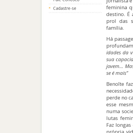
jornalista 
feminina q
Cadastre-se
destino. É
prol das s
família.
Há passage
profundam
idades da v
sua capacid
jovem… Mas
se é mais”
Benoîte fa
necessidad
perde no c
esse mesmo
numa socie
lutas femi
Faz longas 
própria vi