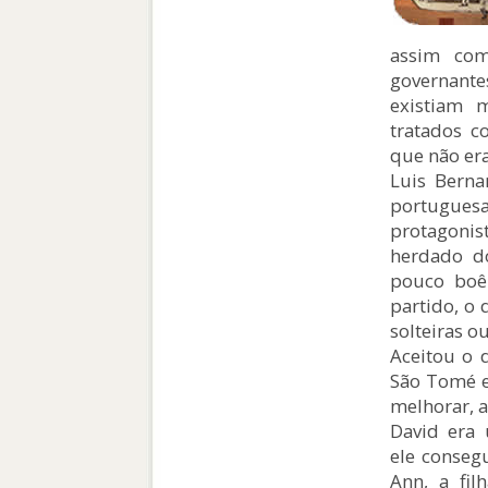
assim com
governante
existiam 
tratados 
que não er
Luis Berna
portugue
protagonis
herdado d
pouco boê
partido, o
solteiras o
Aceitou o d
São Tomé e 
melhorar, a
David era 
ele conseg
Ann, a fi