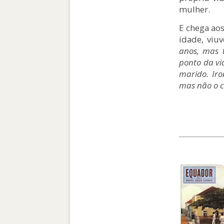
mulher.
E chega aos
idade, viuv
anos, mas 
ponto da vid
marido. Iro
mas não o ci