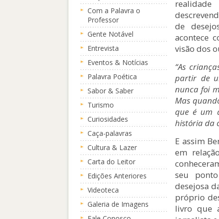
realidade
Com a Palavra o
descrevend
Professor
de desejo
Gente Notável
acontece c
visão dos o
Entrevista
Eventos & Notícias
“As crianç
Palavra Poética
partir de
nunca foi 
Sabor & Saber
Mas quando 
Turismo
que é um á
Curiosidades
história da
Caça-palavras
E assim Ben
Cultura & Lazer
em relação
Carta do Leitor
conheceram
seu ponto
Edições Anteriores
desejosa d
Videoteca
próprio des
Galeria de Imagens
livro que 
Fale Conosco