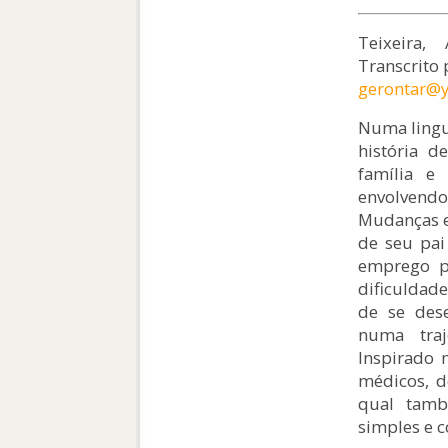
Teixeira
Transcrito 
gerontar@
Numa lingu
história d
família e
envolvendo
Mudanças e
de seu pai
emprego pa
dificuldad
de se dese
numa traj
Inspirado 
médicos, d
qual tamb
simples e c