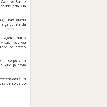
a Casa de Banho
endido pela sua
aigo não queria
 a garçonete da
á 30 anos.
K Agent (Yuriko
ika), resolveu
tado do patrão
ão do corpo com
ai que já havia
reverenciada com
avés de solos do