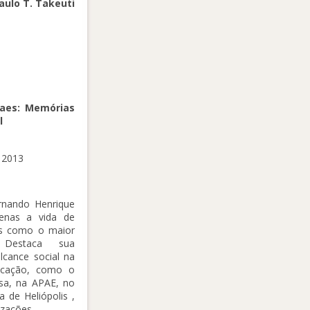
aulo T. Takeuti
raes: Memórias
l
, 2013
ernando Henrique
enas a vida de
es como o maior
. Destaca sua
lcance social na
ucação, como o
esa, na APAE, no
a de Heliópolis ,
izações.