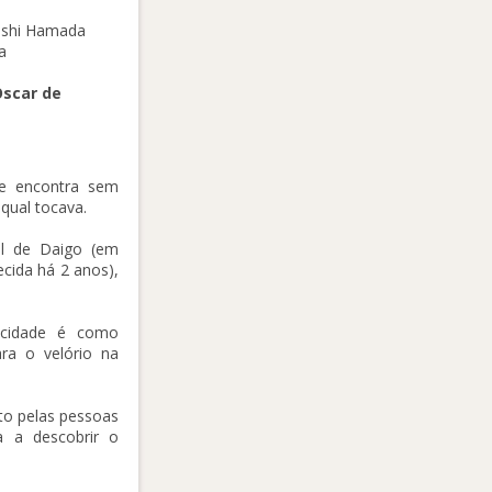
keshi Hamada
a
scar de
e encontra sem
qual tocava.
al de Daigo (em
ecida há 2 anos),
 cidade é como
ra o velório na
to pelas pessoas
a a descobrir o