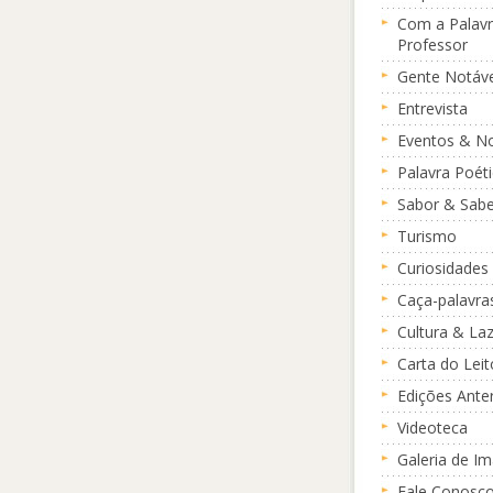
Com a Palavr
Professor
Gente Notáve
Entrevista
Eventos & No
Palavra Poét
Sabor & Sabe
Turismo
Curiosidades
Caça-palavra
Cultura & La
Carta do Leit
Edições Ante
Videoteca
Galeria de I
Fale Conosc