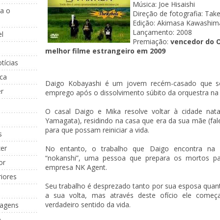
Música: Joe Hisaishi
a o
Direção de fotografia: Ta
Edição: Akimasa Kawashim
Lançamento: 2008
l
Premiação:
vencedor do O
melhor filme estrangeiro em 2009
tícias
ica
Daigo Kobayashi é um jovem recém-casado que s
r
emprego após o dissolvimento súbito da orquestra na 
O casal Daigo e Mika resolve voltar à cidade nat
Yamagata), residindo na casa que era da sua mãe (fal
para que possam reiniciar a vida.
s
zer
No entanto, o trabalho que Daigo encontra na
“nokanshi”, uma pessoa que prepara os mortos pa
or
empresa NK Agent.
riores
Seu trabalho é desprezado tanto por sua esposa quan
a sua volta, mas através deste ofício ele começ
verdadeiro sentido da vida.
magens
o