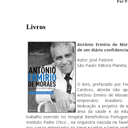
Por P
Livros
Antônio Ermírio de Mo
de um diário confidencia
Autor:
José Pastore
São Paulo: Editora Planeta
O livro, prefaciado por F
Cardoso, aborda não ap
Antônio Ermírio de Mora
empresário brasileiro
dedicação a projetos de a
área da saúde e da ed
trabalho exercido no Hospital Beneficência Portugu
Instituto Padre Chico , na orquestra nascida na favel
nos cursos ministrados no Senai e tantas e tantas real