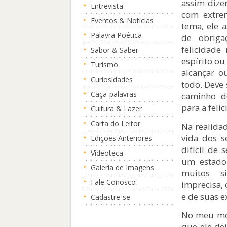
assim dize
Entrevista
com extre
Eventos & Notícias
tema, ele 
Palavra Poética
de obriga
felicidad
Sabor & Saber
espírito o
Turismo
alcançar o
Curiosidades
todo. Deve
Caça-palavras
caminho d
para a feli
Cultura & Lazer
Carta do Leitor
Na realidad
vida dos s
Edições Anteriores
difícil de 
Videoteca
um estado
Galeria de Imagens
muitos si
Fale Conosco
imprecisa, 
e de suas e
Cadastre-se
No meu mod
que ele de