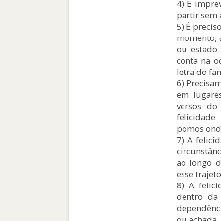
4) É impre
partir sem a
5) É precis
momento, a
ou estado 
conta na oc
letra do fa
6) Precisam
em lugares
versos do
felicidad
pomos onde
7) A feli
circunstânc
ao longo d
esse trajeto
8) A felic
dentro da 
dependênci
ou achada.