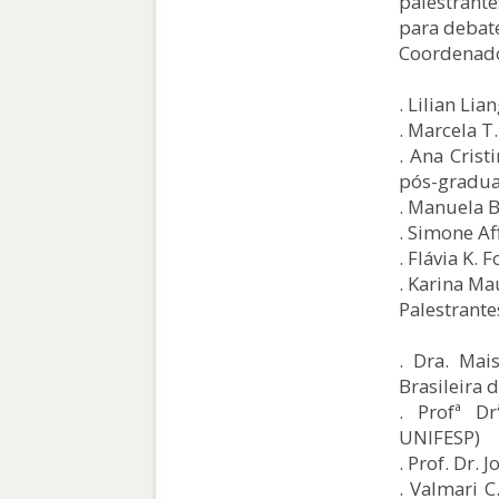
palestrant
para debat
Coordenado
. Lilian Lia
. Marcela T.
. Ana Crist
pós-graduaç
. Manuela B
. Simone A
. Flávia K. 
. Karina Ma
Palestrante
. Dra. Mai
Brasileira 
. Profª D
UNIFESP)
. Prof. Dr.
. Valmari C