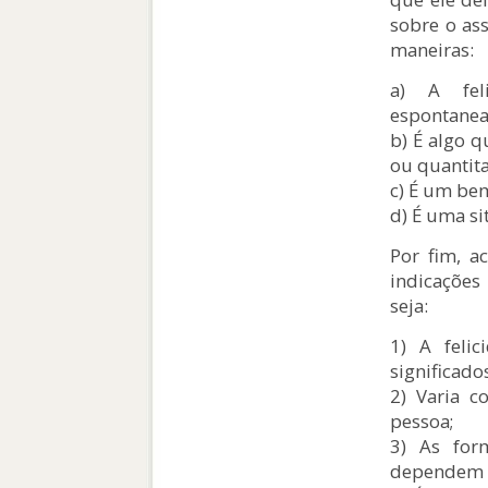
sobre o as
maneiras:
a) A fel
espontane
b) É algo 
ou quantita
c) É um bem
d) É uma si
Por fim, a
indicações
seja:
1) A feli
significados
2) Varia c
pessoa;
3) As for
dependem d