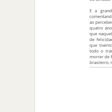
E a grande
comentand
ao percebe
quatro ano
que naquela
de felicid
que tivemo
todo o tra
morrer de f
brasileiro,