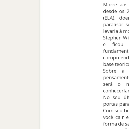
Morre aos
desde os 2
(ELA), doe
paralisar 
levaria à m
Stephen Wil
e ficou 
fundamen
compreende
base teóric
Sobre a 
pensamento
será o m
conhecería
No seu úl
portas para
Com seu bo
você cair 
forma de sa