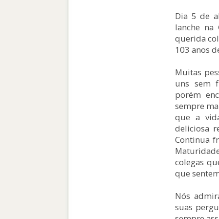
Dia 5 de a
lanche na
querida co
103 anos d
Muitas pes
uns sem fi
porém enc
sempre man
que a vid
deliciosa 
Continua f
Maturidad
colegas qu
que sentem
Nós admira
suas pergu
sempre ass