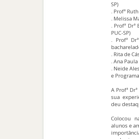
SP)
. Profª Rut
. Melissa M
. Profª Dr
PUC-SP)
. Profª D
bacharelad
. Rita de C
. Ana Paula
. Neide Ale
e Programas
A Profª Drª
sua experi
deu destaq
Colocou na
alunos e a
importânc