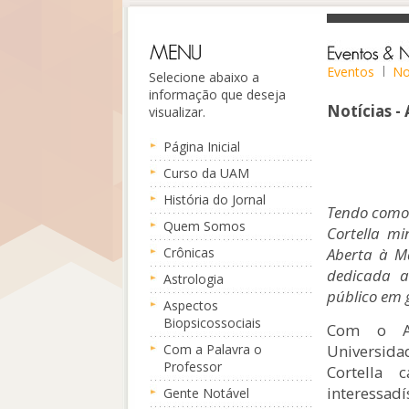
Eventos
No
Selecione abaixo a
informação que deseja
Notícias -
visualizar.
Página Inicial
Curso da UAM
História do Jornal
Tendo como s
Quem Somos
Cortella mi
Crônicas
Aberta à Ma
dedicada a
Astrologia
público em g
Aspectos
Biopsicossociais
Com o Au
Com a Palavra o
Universida
Professor
Cortella 
interessad
Gente Notável