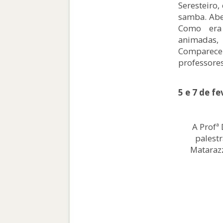
Seresteiro,
samba. Aber
Como era
animada
Comparecera
professore
5 e 7 de fe
A Profª 
palestr
Matarazz