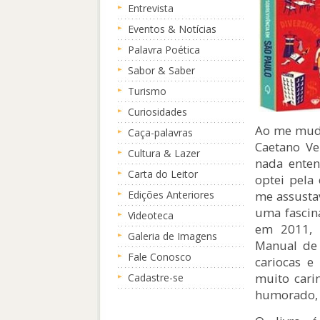
Entrevista
Eventos & Notícias
Palavra Poética
Sabor & Saber
Turismo
Curiosidades
Ao me muda
Caça-palavras
Caetano Ve
Cultura & Lazer
nada enten
Carta do Leitor
optei pela
me assustav
Edições Anteriores
uma fascina
Videoteca
em 2011, 
Galeria de Imagens
Manual de
Fale Conosco
cariocas e
muito cari
Cadastre-se
humorado, t