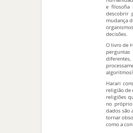
e filosofi
descobrir 
mudança de
organismo
decisões.
O livro de 
pergunta
diferente
processame
algoritmos?
Harari con
religião de
religiões 
no próprio 
dados são a
tornar obs
como a con