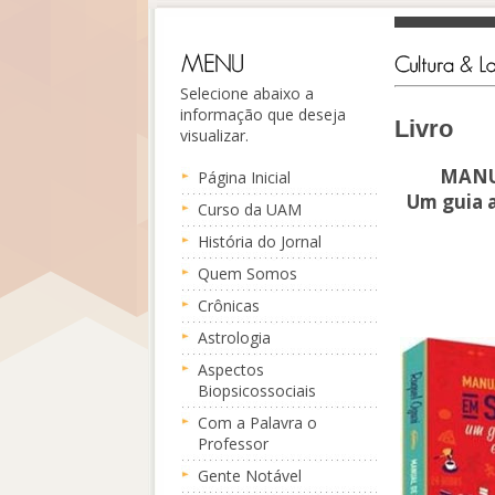
Selecione abaixo a
informação que deseja
Livro
visualizar.
MANU
Página Inicial
Um guia a
Curso da UAM
História do Jornal
Quem Somos
Crônicas
Astrologia
Aspectos
Biopsicossociais
Com a Palavra o
Professor
Gente Notável