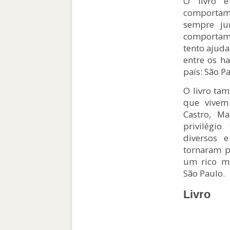
O livro 
comportam
sempre ju
comportame
tento ajuda
entre os h
país: São Pa
O livro ta
que vivem
Castro, M
privilégi
diversos e
tornaram p
um rico mo
São Paulo.
Livro