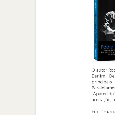
O autor Ro
Berlim. D
principai
Paralelame
“Aparecida”
aceitação, 
Em “Human