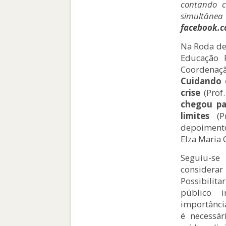
contando 
simultânea
facebook.c
Na Roda de
Educação 
Coordenaçã
Cuidando 
crise
(Prof
chegou par
limites
(Pr
depoiment
Elza Maria C
Seguiu-se
considerar
Possibili
público i
importânci
é necessár