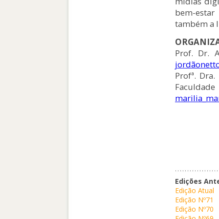
mídias digi
bem-estar
também a li
ORGANIZ
Prof. Dr. 
jordãonet
Profª. Dra
Faculda
marilia_ma
Edições Ant
Edição Atual
Edição Nº71
Edição Nº70
Edição Nº69