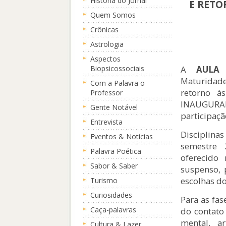
História do Jornal
E RETO
Quem Somos
Crônicas
Astrologia
Aspectos
A
AULA
Biopsicossociais
Maturidade
Com a Palavra o
retorno à
Professor
INAUGURA
Gente Notável
participaç
Entrevista
Disciplin
Eventos & Notícias
semestre 
Palavra Poética
oferecido
Sabor & Saber
suspenso, 
escolhas do
Turismo
Curiosidades
Para as fas
Caça-palavras
do contato 
mental, a
Cultura & Lazer